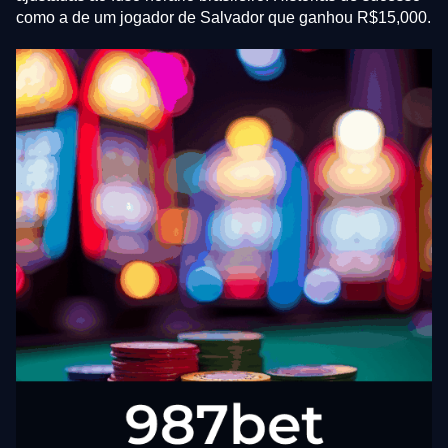
como a de um jogador de Salvador que ganhou R$15,000.