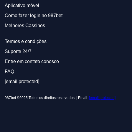
Aplicativo móvel
Como fazer login no 987bet
Melhores Cassinos
Termos e condições
Suporte 24/7
Entre em contato conosco
FAQ
[email protected]
987bet ©2025 Todos os direitos reservados. | Email:
[email protected]