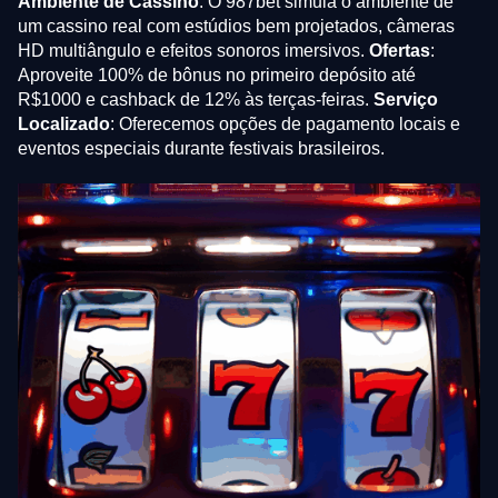
Ambiente de Cassino
: O 987bet simula o ambiente de
um cassino real com estúdios bem projetados, câmeras
HD multiângulo e efeitos sonoros imersivos.
Ofertas
:
Aproveite 100% de bônus no primeiro depósito até
R$1000 e cashback de 12% às terças-feiras.
Serviço
Localizado
: Oferecemos opções de pagamento locais e
eventos especiais durante festivais brasileiros.