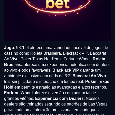
Jogo
: 987bet oferece uma variedade incrível de jogos de
cassino como Roleta Brasileira, Blackjack VIP, Baccarat
Ao Vivo, Poker Texas Hold'em e Fortune Wheel.
Roleta
Brasileira
oferece uma experiência autêntica com dealers
ao vivo e odds favoráveis.
Blackjack VIP
garante um
ambiente exclusivo com odds de 3:2.
Baccarat Ao Vivo
traz simplicidade e interação em tempo real.
Poker Texas
Hold'em
permite estratégias avançadas e altos retornos.
Fortune Wheel
oferece diversão com potencial de
grandes vitórias.
Experiência com Dealers
: Nossos
dealers são treinados segundo os padrões de Las Vegas,
garantindo uma interação profissional em português.